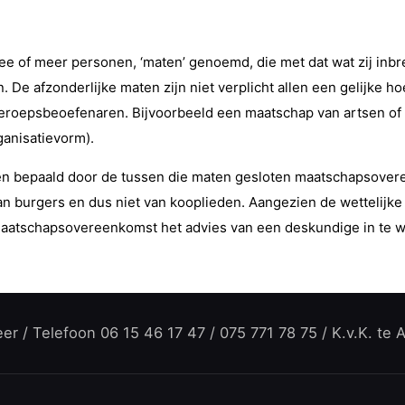
 of meer personen, ‘maten’ genoemd, die met dat wat zij inbr
. De afzonderlijke maten zijn niet verplicht allen een gelijke
beroepsbeoefenaren. Bijvoorbeeld een maatschap van artsen of 
ganisatievorm).
den bepaald door de tussen die maten gesloten maatschapsover
burgers en dus niet van kooplieden. Aangezien de wettelijke 
aatschapsovereenkomst het advies van een deskundige in te win
r / Telefoon 06 15 46 17 47 / 075 771 78 75 / K.v.K. te 