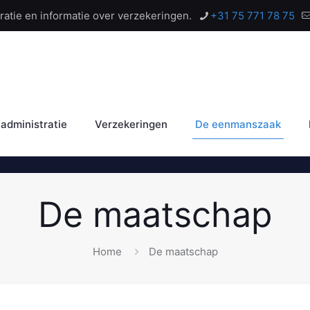
tratie en informatie over verzekeringen.
+31 75 771 78 75
administratie
Verzekeringen
De eenmanszaak
De maatschap
Home
De maatschap